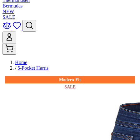
Thermohosen
Bermudas
NEW
SALE
Home
/
5-Pocket Harris
Modern Fit
SALE