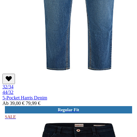
32/34
44/32
5-Pocket Harris Denim
Ab
39,00 €
79,99 €
Regular Fit
SALE