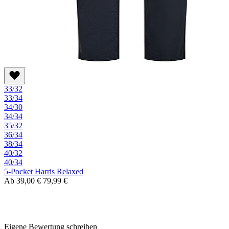
33/32
33/34
34/30
34/34
35/32
36/34
38/34
40/32
40/34
5-Pocket Harris Relaxed
Ab
39,00 €
79,99 €
Eigene Bewertung schreiben